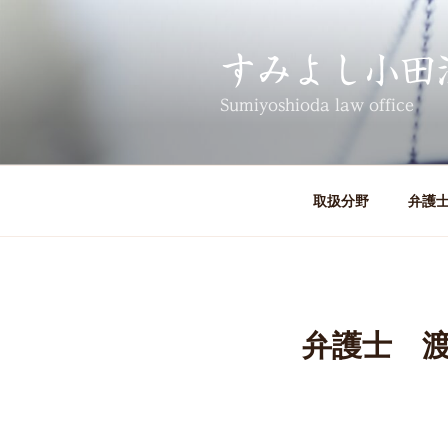
コ
ン
テ
すみよし小田
ン
Sumiyoshioda law office
ツ
へ
ス
キ
取扱分野
弁護
ッ
プ
弁護士 渡田